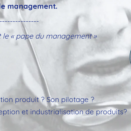
de management.
---------------
t le « pape du management »
tion produit ? Son pilotage ?
ption et industrialisation de produits?