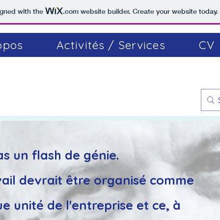
igned with the
.com
website builder. Create your website today.
opos
Activités / Services
CV
as un flash de génie.
ravail devrait être organisé comme
e unité de l'entreprise et ce, à