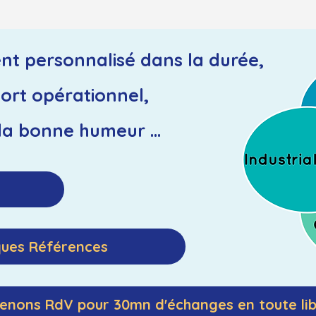
t personnalisé dans la durée,
port opérationnel,
 la bonne humeur ...
ues Références
enons RdV pour 30mn d'échanges en toute li